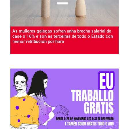
vida
As mulleres galegas sofren unha brecha salarial de
case o 16% e son as terceiras de todo o Estado con
menor retribución por hora
Desigualdade salarial
17 Feb 2026
As mulleres galegas perciben un salario medio
similar ó que cobraban os homes no 2015 e a
cantidade que deixan de percibir nun ano son 2.350
millóns de euros