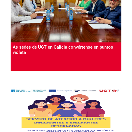
As sedes de UGT en Galicia convértense en puntos
violeta