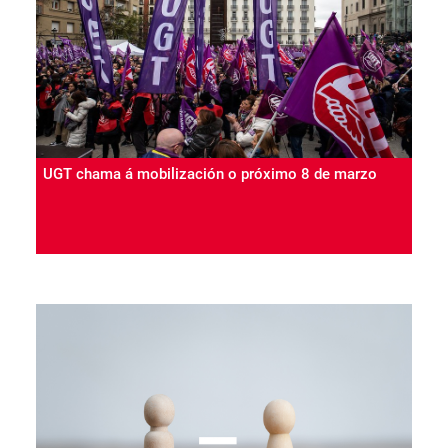
máis paro e un suspenso absoluto para os fogares
galegos en materia de corresponsabilidade
UGT chama á mobilización o próximo 8 de marzo
#8M
25 Feb 2026
UGT e CCOO comprométense no manifesto con
motivo do Día Internacional das Mulleres, a acelerar
a igualdade real e efectiva entre mulleres e homes, a
corresponsabilidade nos coidados e a erradicación
das violencias machistas en todos os ámbitos da