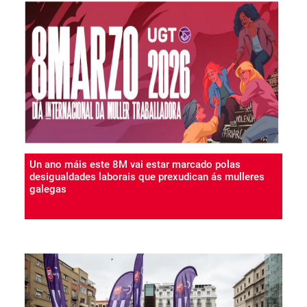
Un ano máis este 8M vai estar marcado polas
desigualdades laborais que prexudican ás mulleres
galegas
#8M
02 Mar 2026
Taxas de actividade máis baixas, menor ocupación,
segregación horizontal e vertical, máis parcialidade,