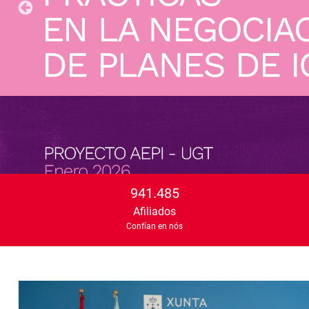
941.485
Afiliados
Confían en nós