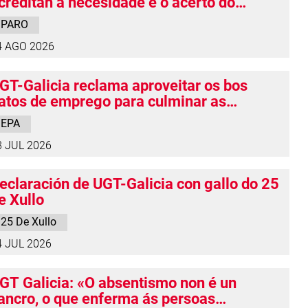
creditan a necesidade e o acerto do
roceso de regularización de persoas
PARO
stranxeiras e confirman a fortaleza do
4 AGO 2026
ercado de traballo
GT-Galicia reclama aproveitar os bos
atos de emprego para culminar as
eformas pendentes do mercado laboral
EPA
8 JUL 2026
eclaración de UGT-Galicia con gallo do 25
e Xullo
25 De Xullo
4 JUL 2026
GT Galicia: «O absentismo non é un
ancro, o que enferma ás persoas