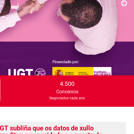
4.500
Convenios
Negociados cada ano
GT subliña que os datos de xullo