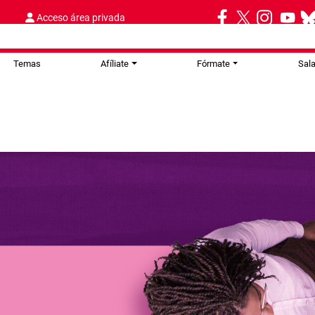
Acceso área privada
Temas
Afíliate
Fórmate
Sal