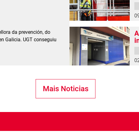
t
d
0
llora da prevención, do
A
 en Galicia. UGT conseguiu
i
p
0
Mais Noticias