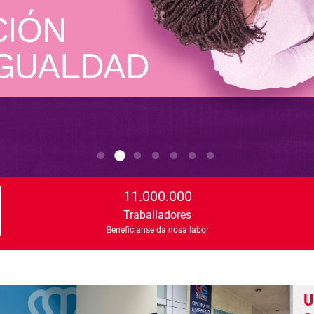
11.000.000
Traballadores
Benefícianse da nosa labor
U