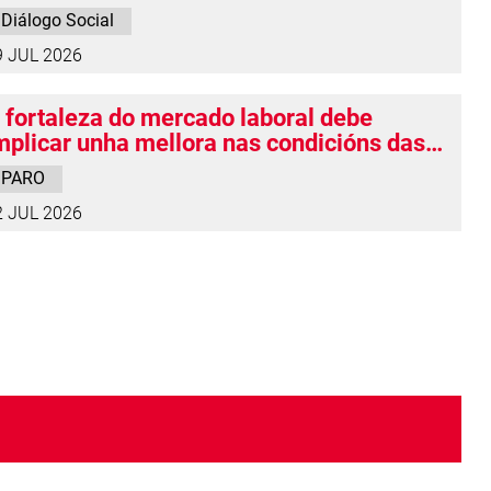
raballadoras é a falta de prevención e o
Diálogo Social
eterioro da sanidade pública»
9 JUL 2026
 fortaleza do mercado laboral debe
mplicar unha mellora nas condicións das
ersoas traballadoras
PARO
2 JUL 2026