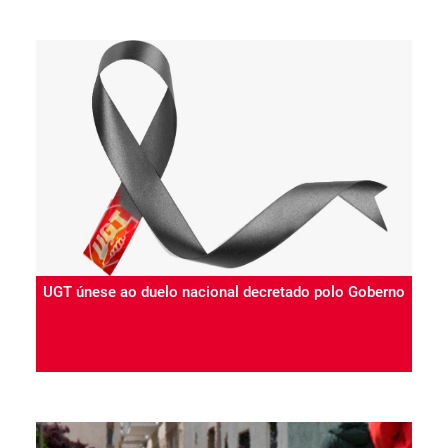
UGT únese ao duelo nacional decretado polo Goberno