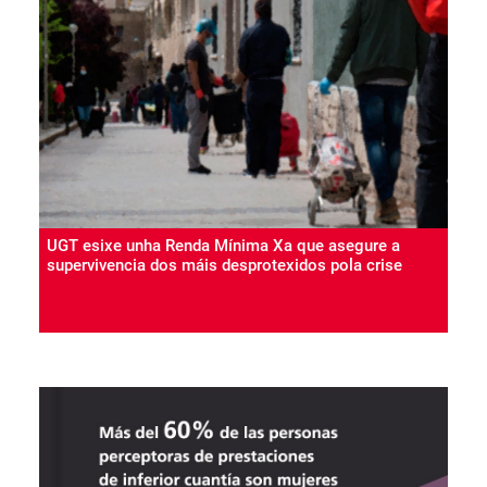
UGT esixe unha Renda Mínima Xa que asegure a
supervivencia dos máis desprotexidos pola crise