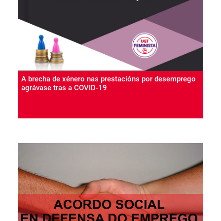
A brecha de xénero nas prestacións por desemprego
agrávase tras a COVID-19