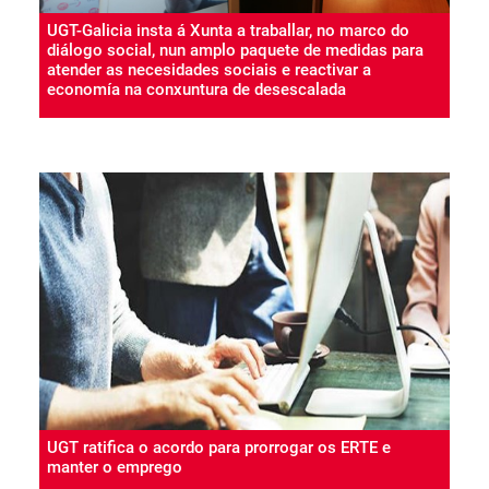
UGT-Galicia insta á Xunta a traballar, no marco do
diálogo social, nun amplo paquete de medidas para
atender as necesidades sociais e reactivar a
economía na conxuntura de desescalada
UGT ratifica o acordo para prorrogar os ERTE e
manter o emprego