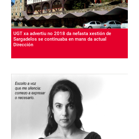
UGT xa advertiu no 2018 da nefasta xestión de
Sargadelos se continuaba en mans da actual
Dirección