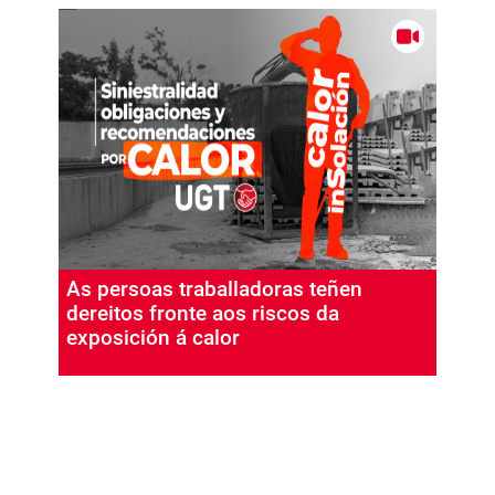
As persoas traballadoras teñen
dereitos fronte aos riscos da
exposición á calor