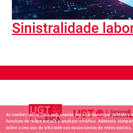
Sinistralidade labo
As cookies deste sitio web úsanse para personalizar contido e 
funcións de redes sociais e analizar o tráfico. Ademais, compa
sobre o seu uso do sitio web cos nosos socios de redes sociais,