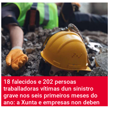
18 falecidos e 202 persoas
traballadoras vítimas dun sinistro
grave nos seis primeiros meses do
ano: a Xunta e empresas non deben
desentenderse da loita contra a
sinistralidade laboral