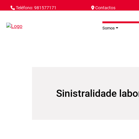
Pasar al contenido principal
Teléfono: 981577171
Contactos
Somos
Sinistralidade labo