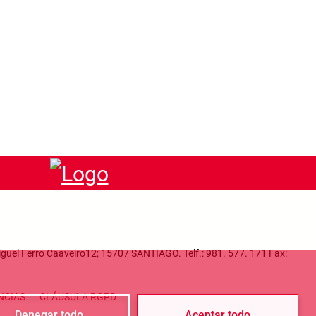
iguel Ferro Caaveiro12; 15707 SANTIAGO. Telf.: 981. 577. 171 Fax:
enu
NCIAS
CLÁUSULA RGPD
Denegar todo
Aceptar todo