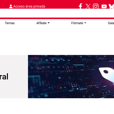
Acceso área privada
Temas
Afíliate
Fórmate
Sal
ral