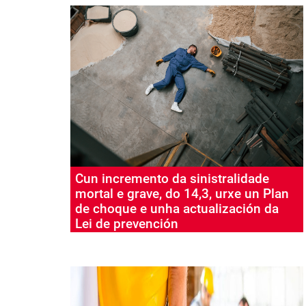
Cun incremento da sinistralidade
mortal e grave, do 14,3, urxe un Plan
de choque e unha actualización da
Lei de prevención