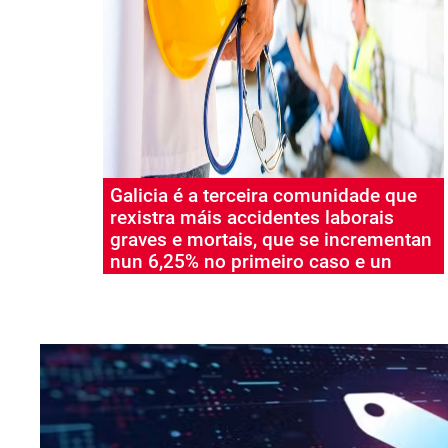
Galicia é a terceira comunidade que
rexistra máis accidentes laborais
graves e mortais, que se incrementan
nun 6,25% no primeiro caso e un
26,3% no segundo