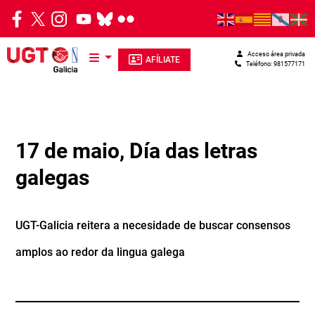
Pasar al contenido principal
Acceso área privada
AFÍLIATE
Teléfono: 981577171
17 de maio, Día das letras
galegas
UGT-Galicia reitera a necesidade de buscar consensos
amplos ao redor da lingua galega