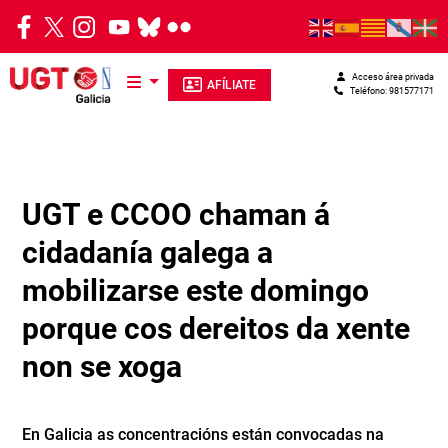
Pasar al contenido principal
Acceso área privada
AFÍLIATE
Teléfono: 981577171
UGT e CCOO chaman á
cidadanía galega a
mobilizarse este domingo
porque cos dereitos da xente
non se xoga
En Galicia as concentracións están convocadas na