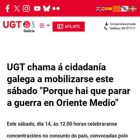
Pasar al contenido principal
Acceso área privada
AFÍLIATE
Teléfono: 981577171
UGT chama á cidadanía
galega a mobilizarse este
sábado "Porque hai que parar
a guerra en Oriente Medio"
Este sábado, día 14, ás 12.00 horas celebraranse
concentracións no conxunto do país, convocadas polo