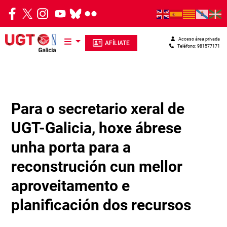
Pasar al contenido principal
Acceso área privada
AFÍLIATE
Teléfono: 981577171
Para o secretario xeral de
UGT-Galicia, hoxe ábrese
unha porta para a
reconstrución cun mellor
aproveitamento e
planificación dos recursos