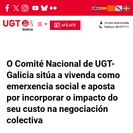
Pasar al contenido principal
Acceso área privada
AFÍLIATE
Teléfono: 981577171
O Comité Nacional de UGT-
Galicia sitúa a vivenda como
emerxencia social e aposta
por incorporar o impacto do
seu custo na negociación
colectiva