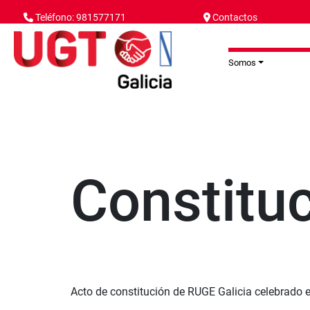
Pasar al contenido principal
Teléfono: 981577171
Contactos
Somos
Constitu
Acto de constitución de RUGE Galicia celebrado 