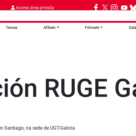
Acceso área privada
Temas
Afíliate
Fórmate
Sal
ción RUGE Ga
en Santiago, na sede de UGT-Galicia