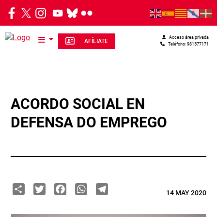
Pasar al contenido principal
Acceso área privada
AFÍLIATE
Teléfono: 981577171
ACORDO SOCIAL EN
DEFENSA DO EMPREGO
Share
Twitter
Facebook
WhatsApp
Telegram
14 MAY 2020